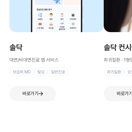
솔닥
솔닥 컨
대면/비대면진료 앱 서비스
희귀질환 · 1
보습제 MD
탈모
일반진료
희귀질환
당
바로가기
바로가