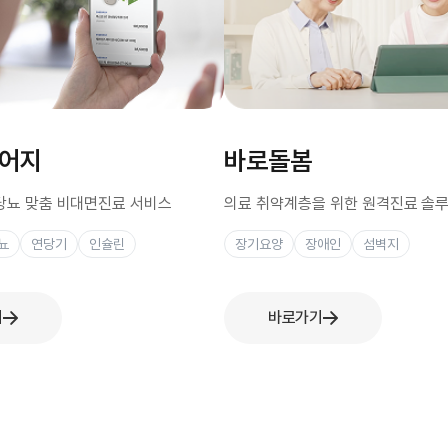
시어지
바로돌봄
형당뇨 맞춤 비대면진료 서비스
의료 취약계층을 위한 원격진료 솔
뇨
연당기
인슐린
장기요양
장애인
섬벽지
기
바로가기